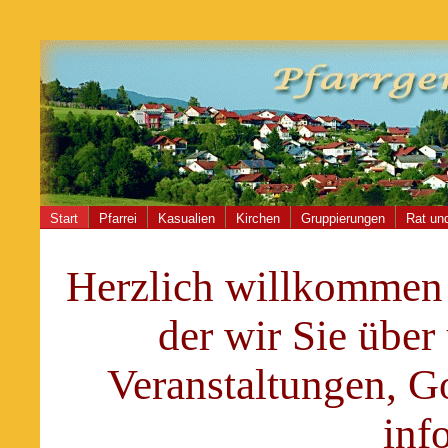
Start
Pfarrei
Kasualien
Kirchen
Gruppierungen
Rat und
Herzlich willkommen 
der wir Sie über 
Veranstaltungen, G
inf