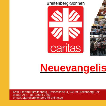
Breitenberg-Sonnen
Neuevangelis
Kath. Pfarramt Breitenberg, Dreisesselstr. 4, 94139 Breitenberg, Tel:
08584-262, Fax: 08584-7063
e-mail:
pfarrei.breitenberg@t-online.de